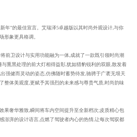
年”的最佳宣言。艾瑞泽5卓越版以其时尚外观设计,与你
职场形象更具格调。
将前卫设计与实用功能融为一体,成就了一款既引领时尚潮
与熏黑处理的前大灯相得益彰,犹如猎豹锐利的双眼,散发着
现出强健而灵动的姿态,仿佛随时蓄势待发,驰骋于广袤无垠天
了整体美观度,更赋予其强烈的未来感与尊贵气质,时尚韵味
果奢华雅致,瞬间将车内空间提升至全新档次;皮质精心包
感澎湃的设计语言,点燃了驾驶者内心的热情,让每次驾驭都