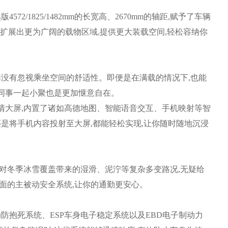
/1825/1482mm的长宽高、2670mm的轴距,赋予了车辆
更能扩展出更为广阔的载物区域,提供更大装载空间,轻松容纳你
没有忽视乘坐空间的舒适性。即便是在满载的情况下,也能
同事一起小聚也是更加惬意自在。
清大屏,内置了诸如高德地图、智能语音交互、手机映射等智
还是将手机内容投射至大屏,都能轻松实现,让你随时随地沉浸
对冬季冰雪覆盖带来的湿滑、泥泞等复杂多变路况,无疑给
面的主被动安全系统,让你的通勤更安心。
防抱死系统、ESP车身电子稳定系统以及EBD电子制动力