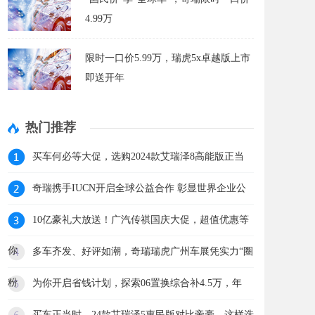
4.99万
限时一口价5.99万，瑞虎5x卓越版上市
即送开年
热门推荐
买车何必等大促，选购2024款艾瑞泽8高能版正当
奇瑞携手IUCN开启全球公益合作 彰显世界企业公
10亿豪礼大放送！广汽传祺国庆大促，超值优惠等
你
多车齐发、好评如潮，奇瑞瑞虎广州车展凭实力“圈
粉
为你开启省钱计划，探索06置换综合补4.5万，年
买车正当时，24款艾瑞泽5惠民版对比帝豪，这样选