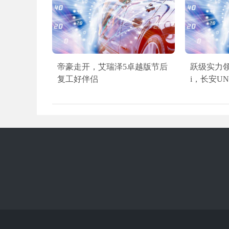
帝豪走开，艾瑞泽5卓越版节后
跃级实力领
复工好伴侣
i，长安UN