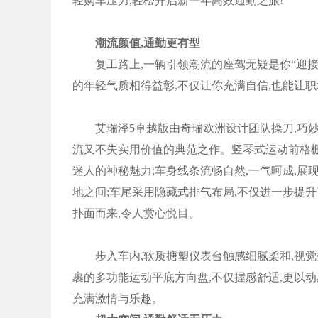
轻购车压力,轻松开启新一年高效通勤之旅!
潮流颜值,通勤更有型
复工路上,一辆引领潮流的座驾无疑是你“迎接新
的年轻气质相得益彰,不仅让你充满自信,也能让
艾瑞泽5卓越版由奇瑞欧洲设计团队操刀,巧妙
流又不失实用价值的典范之作。竖琴式运动前格栅
迷人的神秘魅力;车身线条流畅自然,一气呵成,展
地之间;车尾采用隐藏式排气布局,不仅进一步提升
扑面而来,令人赏心悦目。
步入车内,软质搪塑仪表台触感细腻柔和,视觉效
裹的多功能运动平底方向盘,不仅握感舒适,更以动
充满激情与乐趣。