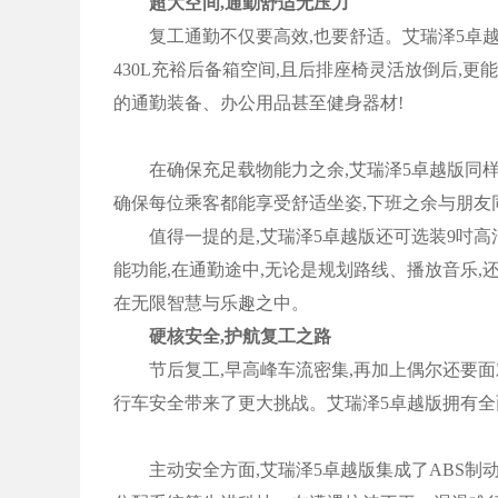
超大空间,通勤舒适无压力
复工通勤不仅要高效,也要舒适。艾瑞泽5卓越版4572
430L充裕后备箱空间,且后排座椅灵活放倒后,
的通勤装备、办公用品甚至健身器材!
在确保充足载物能力之余,艾瑞泽5卓越版同样
确保每位乘客都能享受舒适坐姿,下班之余与朋友
值得一提的是,艾瑞泽5卓越版还可选装9吋高
能功能,在通勤途中,无论是规划路线、播放音乐,
在无限智慧与乐趣之中。
硬核安全,护航复工之路
节后复工,早高峰车流密集,再加上偶尔还要面
行车安全带来了更大挑战。艾瑞泽5卓越版拥有全
主动安全方面,艾瑞泽5卓越版集成了ABS制动