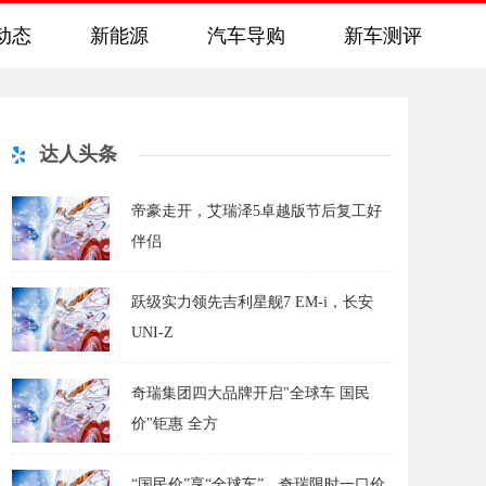
动态
新能源
汽车导购
新车测评
达人头条
帝豪走开，艾瑞泽5卓越版节后复工好
伴侣
跃级实力领先吉利星舰7 EM-i，长安
UNI-Z
奇瑞集团四大品牌开启"全球车 国民
价"钜惠 全方
“国民价”享“全球车”，奇瑞限时一口价