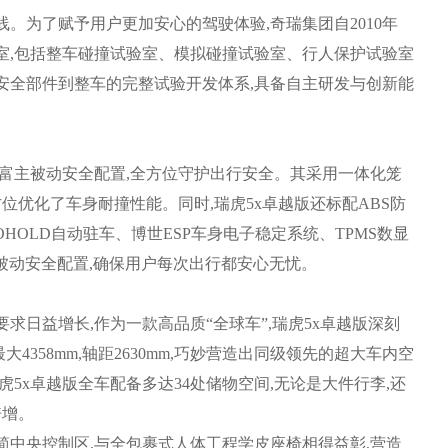
为了赋予用户更加安心的驾驶体验,奇瑞集团自2010年
室,包括整车碰撞试验室、模拟碰撞试验室、行人保护试验室
安全部件到整车的完整试验开发体系,具备自主研发与创新能
富主被动安全配置,全方位守护出行安全。其采用一体化笼
方位优化了车身耐撞性能。同时,瑞虎5x卓越版还标配ABS防
OHOLD自动驻车、博世ESP车身电子稳定系统、TPMS数显
被动安全配置,确保用户每次出行都安心无忧。
日益增长,作为一款高品质“全球车”,瑞虎5x卓越版深刻
358mm,轴距2630mm,巧妙营造出同级领先的超大车内空
虎5x卓越版全车配备多达34处储物空间,无论是大件行李,还
倍增。
中央控制区,与全包裹式人体工程学皮座椅相得益彰,营造