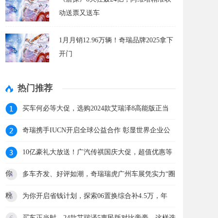
动送票又送车
1月月销12.96万辆！奇瑞品牌2025拿下
开门
热门推荐
买车何必等大促，选购2024款艾瑞泽8高能版正当
奇瑞携手IUCN开启全球公益合作 彰显世界企业公
10亿豪礼大放送！广汽传祺国庆大促，超值优惠等
你
多车齐发、好评如潮，奇瑞瑞虎广州车展凭实力“圈
粉
为你开启省钱计划，探索06置换综合补4.5万，年
买车正当时，24款艾瑞泽5惠民版对比帝豪，这样选