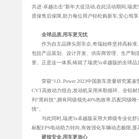
共进·卓越出击”新年大促活动,在此活动期间,瑞虎
质保售后保障,助力每位用户轻松购新车,安心驾
全球品质,用车更无忧
作为自主品牌头部车企,奇瑞始终坚持高标准、
包括产品策划、设计开发、供应商管理、生产制造
誉。正是这一体系,铸就了瑞虎5x卓越版的全球品
荣获“J.D. Power 2023中国新车质量研究紧
CVT高效动力组合,发动机采用米勒循环、全铝
列“黑科技”,拥有同级领先40%热效率,匹配同级唯
情”。
与此同时,瑞虎5x卓越版采用大师级专业化舒适
标配EPS电动助力转向,有效强化车辆动态极限,
硬核安全,用车更放心