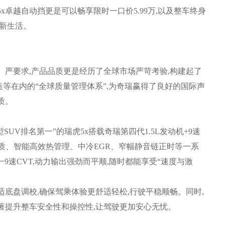
5x卓越自动挡更是可以畅享限时一口价5.99万,以及整车终身
享新生活。
严要求,产品品质更是经历了全球市场严苛考验,构建起了
等在内的“全球质量管理体系”,为奇瑞赢得了良好的国际声
质。
凑型SUV排名第一”的瑞虎5x搭载奇瑞第四代1.5L发动机+9速
材质、智能高效热管理、中冷EGR、窄幅静音链正时等一系
一9速CVT,动力输出强劲而平顺,随时都能享受“速度与激
底盘调校,确保驾乘体验更舒适轻松,行驶平稳顺畅。同时,
显著提升整车安全性和操控性,让驾驶更加安心无忧。