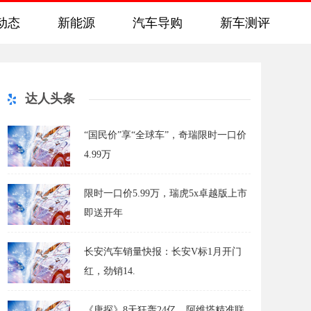
动态
新能源
汽车导购
新车测评
达人头条
“国民价”享“全球车”，奇瑞限时一口价
4.99万
限时一口价5.99万，瑞虎5x卓越版上市
即送开年
长安汽车销量快报：长安V标1月开门
红，劲销14.
《唐探》8天狂轰24亿，阿维塔精准联