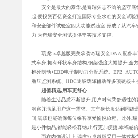
安全是最大的豪华,是奇瑞矢志不渝的坚守底线。
起,便投资百亿资金打造国际专业水准的安全试验
和安全部件试验室四大功能试验室,形成了从汽车
力,为奇瑞安全测试提供坚实技术支撑。
瑞虎5x卓越版完美承袭奇瑞安全DNA,配备丰
式车身,拥有环状车身结构,钢架强度大幅提升,全
抱死制动+EBD电子制动力分配系统、EPB+AUT
胎压监测系统、HDC陡坡缓降辅助等多项硬核主
超值精选,用车更舒心
随着生活品质不断提升,用户对驾乘舒适性的要求
洞察并满足用户这一需求。其车身长度达到同级最大4
间,满载也能确保每位乘客享受愉悦旅程。此外,瑞
是小件物品,都能轻松容纳,出行更加便捷,幸福感
而在内饰设计上,瑞虎5x卓越版采用一体式极简