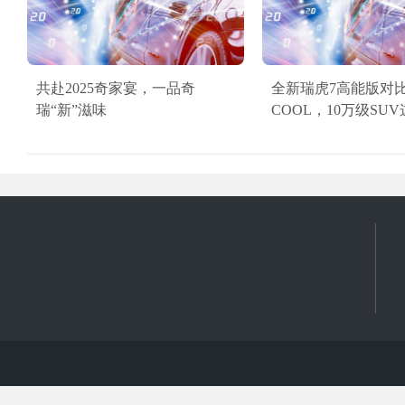
共赴2025奇家宴，一品奇
全新瑞虎7高能版对
瑞“新”滋味
COOL，10万级SU