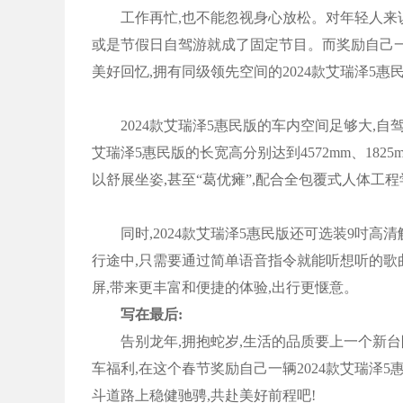
工作再忙,也不能忽视身心放松。对年轻人来说,
或是节假日自驾游就成了固定节目。而奖励自己一
美好回忆,拥有同级领先空间的2024款艾瑞泽5惠
2024款艾瑞泽5惠民版的车内空间足够大,自驾
艾瑞泽5惠民版的长宽高分别达到4572mm、1825m
以舒展坐姿,甚至“葛优瘫”,配合全包覆式人体工
同时,2024款艾瑞泽5惠民版还可选装9吋高清
行途中,只需要通过简单语音指令就能听想听的歌
屏,带来更丰富和便捷的体验,出行更惬意。
写在最后:
告别龙年,拥抱蛇岁,生活的品质要上一个新台阶
车福利,在这个春节奖励自己一辆2024款艾瑞泽
斗道路上稳健驰骋,共赴美好前程吧!