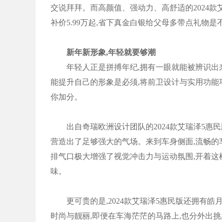
交说拜拜。而高颜值、强动力、高舒适的2024款
补价5.99万起,省下真金白银给父母多带点礼物是
新年新形象,年轻就要够潮
年轻人正是拼搏年纪,拥有一眼就能被辨识出来的
能提升自己的形象是必须,将前卫设计与实用功能巧
你加分。
出自奇瑞欧洲设计团队的2024款艾瑞泽5惠民
营造出了足够强大的气场。来到车身侧面,流畅
排气口极大增强了视觉冲击力与运动氛围,开着这
味。
更可贵的是,2024款艾瑞泽5惠民版还拥有皓
时尚与靓丽,即便在车海茫茫的马路上,也分外出挑