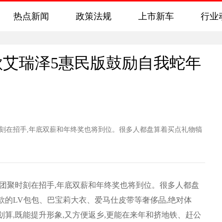
热点新闻
政策法规
上市新车
行业
款艾瑞泽5惠民版鼓励自我蛇年
刻在招手,年底双薪和年终奖也将到位。很多人都盘算着买点礼物犒
团聚时刻在招手,年底双薪和年终奖也将到位。很多人都盘
款的LV包包、巴宝莉大衣、爱马仕皮带等奢侈品,绝对体
算,既能提升形象,又方便返乡,更能在来年和挤地铁、赶公