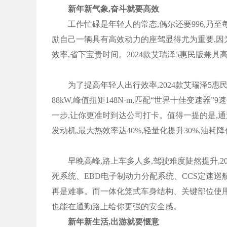
新年新气象,奋斗就要高效
工作忙碌是年轻人的常态,偶尔还要996,乃至
励自己一辆具有高效动力的座驾显得尤为重要,因
效率,省下宝贵时间。2024款艾瑞泽5惠民版兼
为了提高年轻人出行效率,2024款艾瑞泽5惠民
88kW,峰值扭矩148N·m,匹配“世界十佳变速器
一步,让你更准时到达公司打卡。值得一提的是,通
发动机,最大热效率达40%,轻量化提升30%,油耗
早晚高峰,路上车多人多,驾驶难度陡然提升,20
死系统、EBD电子制动力分配系统、CCS定速巡
再是难事。而一体化笼式车身结构、关键部位使用
也能在通勤路上给你更强的安全感。
新年新生活,出游就要惬意