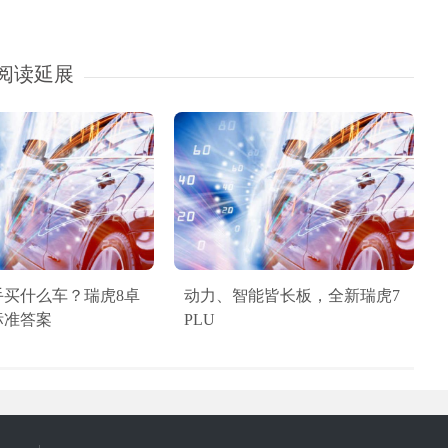
阅读延展
手买什么车？瑞虎8卓
动力、智能皆长板，全新瑞虎7
标准答案
PLU