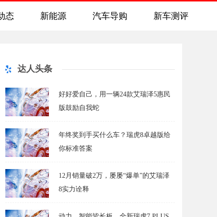
动态
新能源
汽车导购
新车测评
达人头条
好好爱自己，用一辆24款艾瑞泽5惠民
版鼓励自我蛇
年终奖到手买什么车？瑞虎8卓越版给
你标准答案
12月销量破2万，屡屡“爆单”的艾瑞泽
8实力诠释
动力、智能皆长板，全新瑞虎7 PLUS