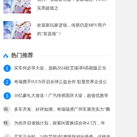
实用超值之
欢迎新玩家进场，传祺仍是MPV用户
的“首选项”！
热门推荐
买车何必等大促，选购2024款艾瑞泽8高能版正当
奇瑞携手IUCN开启全球公益合作 彰显世界企业公
10亿豪礼大放送！广汽传祺国庆大促，超值优惠等
你
多车齐发、好评如潮，奇瑞瑞虎广州车展凭实力“圈
粉
为你开启省钱计划，探索06置换综合补4.5万，年
买车正当时，24款艾瑞泽5惠民版对比帝豪，这样选