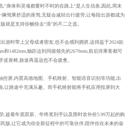
“身体和灵魂都要时不时的在路上”是人生信条,因此,周末
辆驾乘舒适的座驾,无疑会减轻出行疲劳,让每段出游都成为
民版就是支持你畅快去“浪”的不二之选。
出游时带上父母或者密友,也不会感到拥挤,这得益于2024款
m和1482mm,轴距达到同级领先的2670mm,前后排乘客都可
程学皮座椅,旅途再遥远也不会疲惫。
触控屏,内置高德地图、手机映射、智能语音识别等功能,出
曲,让路途中充满乐趣。而手机映射能将手机应用投屏到大
,趁着年底双薪、年终奖到手以及限时农补价5.99万起的购
5惠民版,让它成为你全新征程中的可靠伙伴,陪伴你在未来的奋