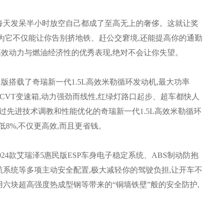
每天发呆半小时放空自己都成了至高无上的奢侈。这就让奖
为它不仅能让你告别挤地铁、赶公交窘境,还能提高你的通勤
具高效动力与燃油经济性的优秀表现,绝对不会让你失望。
版搭载了奇瑞新一代1.5L高效米勒循环发动机,最大功率
”9速CVT变速箱,动力强劲而线性,红绿灯路口起步、超车都快人
过先进技术调教和性能优化的奇瑞新一代1.5L高效米勒循环
降低8%,不仅更高效,而且更省钱。
24款艾瑞泽5惠民版ESP车身电子稳定系统、ABS制动防抱
航系统等多项主动安全配置,极大减轻你的驾驶负担,让开车不
六块超高强度热成型钢等带来的“铜墙铁壁”般的安全防护,