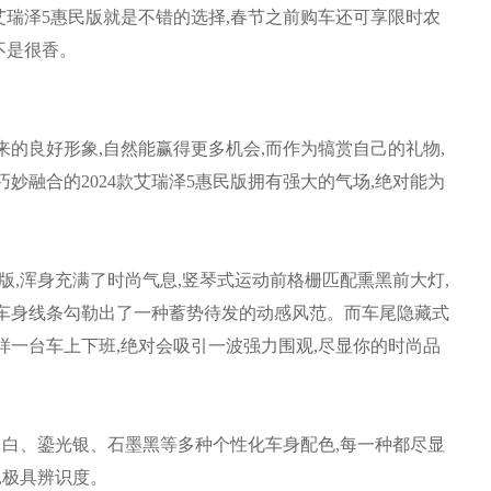
艾瑞泽5惠民版就是不错的选择,春节之前购车还可享限时农
不是很香。
良好形象,自然能赢得更多机会,而作为犒赏自己的礼物,
妙融合的2024款艾瑞泽5惠民版拥有强大的气场,绝对能为
版,浑身充满了时尚气息,竖琴式运动前格栅匹配熏黑前大灯,
的车身线条勾勒出了一种蓄势待发的动感风范。而车尾隐藏式
样一台车上下班,绝对会吸引一波强力围观,尽显你的时尚品
月白、鎏光银、石墨黑等多种个性化车身配色,每一种都尽显
,极具辨识度。